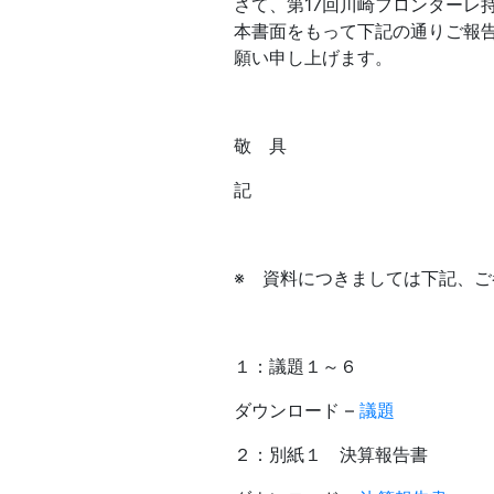
さて、第17回川崎フロンターレ
本書面をもって下記の通りご報
願い申し上げます。
敬 具
記
※ 資料につきましては下記、ご
１：議題１～６
ダウンロード –
議題
２：別紙１ 決算報告書